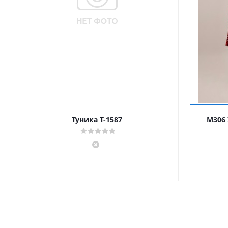
Туника Т-1587
М306 