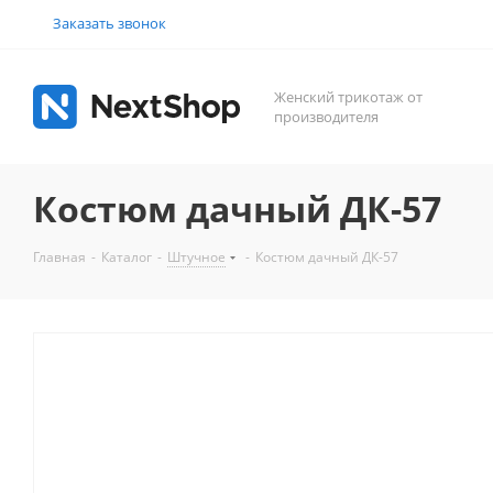
Заказать звонок
Женский трикотаж от
производителя
Костюм дачный ДК-57
Главная
-
Каталог
-
Штучное
-
Костюм дачный ДК-57