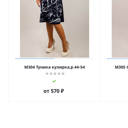
М304 Туника кулирка,р.44-54
М305 
от
570 ₽