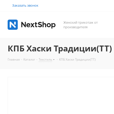
Заказать звонок
Женский трикотаж от
производителя
КПБ Хаски Традиции(ТТ)
Главная
-
Каталог
-
Текстиль
-
КПБ Хаски Традиции(ТТ)