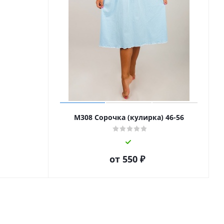
1
М308 Сорочка (кулирка) 46-56
от
550 ₽