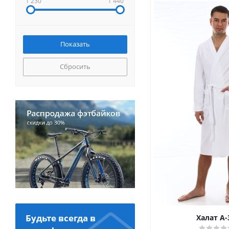
1 230
1 440
Сбросить
Будьте всегда в
Халат А-