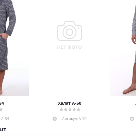
34
Халат А-50
 А-34
Артикул: А-50
шт