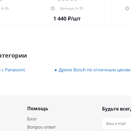
 А-36
Артикул: А-35
1 440
₽
/шт
атегории
 с Panasonic
Дрели Bosch по отличным ценам
Помощь
Будьте всег
Блог
Вопрос-ответ