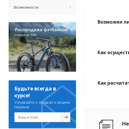
Возможности
Возможен ли
Как осущест
Как расчита
Будьте всегда в
курсе!
Узнавайте о скидках и акциях
первым
Не